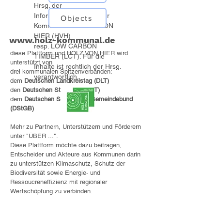
Hrsg. der
Informationsplattform für
Objects
Kommunen ist HOLZ VON
HIER (HVH)
www.holz-kommunal.de
resp. LOW CARBON
diese Plattform und HOLZ VON HIER wird
TIMBER (LCT). Für die
unterstützt von
Inhalte ist rechtlich der Hrsg.
drei kommunalen Spitzenverbänden:
verantwortlich.
dem
Deutschen Landkreistag (DLT)
den
Deutschen Städtetag (DST)
dem
Deutschen Städte- und Gemeindebund
(DStGB)
Mehr zu Partnern, Unterstützern und Förderern
unter "ÜBER ...".
Diese Plattform möchte dazu beitragen,
Entscheider und Akteure aus Kommunen darin
zu unterstützen Klimaschutz, Schutz der
Biodiversität sowie Energie- und
Ressoucreneffizienz mit regionaler
Wertschöpfung zu verbinden.