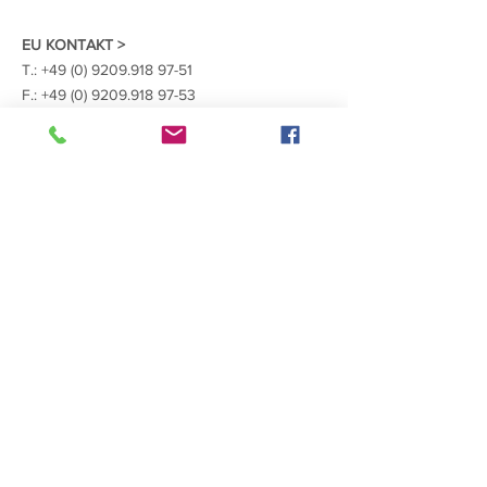
EU KONTAKT >
​T.:
+49 (0) 9209.918 97-51
F.:
+49 (0) 9209.918 97-53
E.:
info@holz-von-hier.eu
E.: info@low-carbon-timber.eu
Your regional EU Contacts
Aktuell wird die Plattform Europaweit