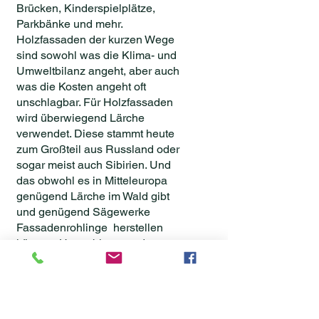
Brücken, Kinderspielplätze,
Parkbänke und mehr.
Holzfassaden der kurzen Wege
sind sowohl was die Klima- und
Umweltbilanz angeht, aber auch
was die Kosten angeht oft
unschlagbar.
Für Holzfassaden
wird überwiegend Lärche
verwendet. Diese stammt heute
zum Großteil aus Russland oder
sogar meist auch Sibirien. Und
das obwohl es in Mitteleuropa
genügend Lärche im Wald gibt
und genügend Sägewerke
Fassadenrohlinge herstellen
können.
Heute bieten zudem
thermisch behandelte heimische
Buche, Kiefer, Pappel, Esche
oder Tanne eine erweiterte
Vielfalt an Farben und Formen