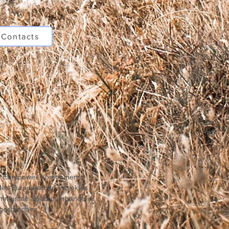
 Contacts
orm Europaweit Kommunen
des Europäischen Projektes
mmunale Spitzenverbände in
gesprochen.