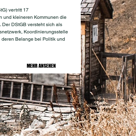
) vertritt 17
ren und kleineren Kommunen die
. Der DStGB versteht sich als
snetzwerk, Koordinierungsstelle
 deren Belange bei Politik und
MEHR ANSEHEN
51
53
eu
ber.eu