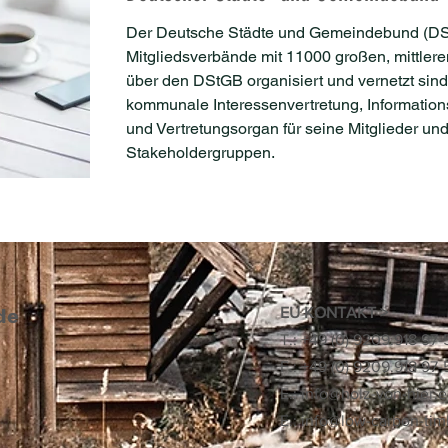
Der Deutsche Städte und Gemeindebund (DStG
Mitgliedsverbände mit 11000 großen, mittle
über den DStGB organisiert und vernetzt sind
kommunale Interessenvertretung, Information
und Vertretungsorgan für seine Mitglieder und
Stakeholdergruppen.
de
EU KONTAKT >
​T.: +49 (0) 9209.918 97-
F.: +49 (0) 9209.918 97-
E.:
info@holz-von-hier.
E.: info@low-carbon-tim