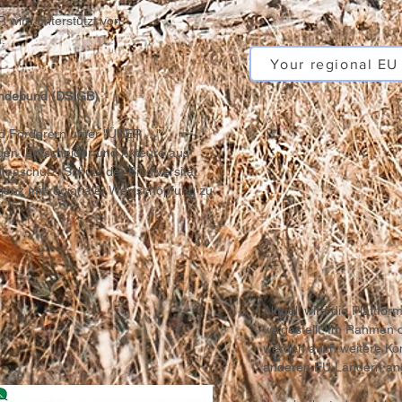
 wird unterstützt von
:
Your regional EU
indebund (DStGB)
d Förderern unter "ÜBER ...".
gen, Entscheider und Akteure aus
maschutz, Schutz der Biodiversität
ienz mit regionaler Wertschöpfung zu
Aktuell wird die Plattf
vorgestellt. Im Rahmen 
werden auch weitere Ko
anderen EU Ländern an